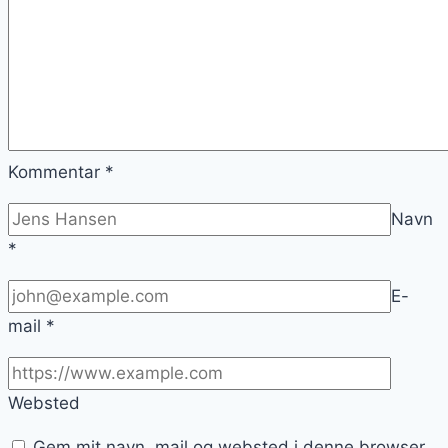
Kommentar
*
Navn
*
E-
mail
*
Websted
Gem mit navn, mail og websted i denne browser