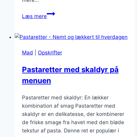
mere…
Pastaretter
Læs mere
med
oksekød:
En
klassisk
Mad
|
Opskrifter
opskrift
Pastaretter med skaldyr på
menuen
Pastaretter med skaldyr: En lækker
kombination af smag Pastaretter med
skaldyr er en delikatesse, der kombinerer
de friske smage fra havet med den bløde
tekstur af pasta. Denne ret er populær i