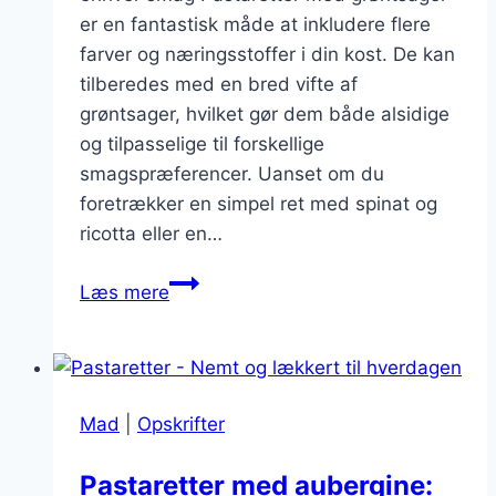
er en fantastisk måde at inkludere flere
farver og næringsstoffer i din kost. De kan
tilberedes med en bred vifte af
grøntsager, hvilket gør dem både alsidige
og tilpasselige til forskellige
smagspræferencer. Uanset om du
foretrækker en simpel ret med spinat og
ricotta eller en…
Pastaretter
Læs mere
med
grøntsager:
Farverigt
og
Mad
|
Opskrifter
sundt
Pastaretter med aubergine: