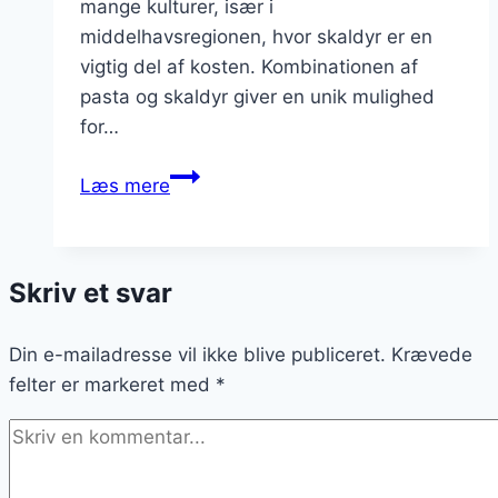
mange kulturer, især i
middelhavsregionen, hvor skaldyr er en
vigtig del af kosten. Kombinationen af
pasta og skaldyr giver en unik mulighed
for…
Pastaretter
Læs mere
med
skaldyr
på
Skriv et svar
menuen
Din e-mailadresse vil ikke blive publiceret.
Krævede
felter er markeret med
*