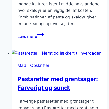
mange kulturer, især i middelhavslandene,
hvor skaldyr er en vigtig del af kosten.
Kombinationen af pasta og skaldyr giver
en unik smagsoplevelse, der…
Pastaretter
Læs mere
med
skaldyr:
Frisk
smag
Mad
|
Opskrifter
fra
havet
Pastaretter med grøntsager:
Farverigt og sundt
Farverige pastaretter med grøntsager til
enhver smag Pastaretter med grøntsager